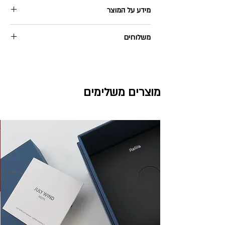
מידע על המוצר
זוג פמוטים MattGold
משלוחים
משלוח חינם בהזמנה מעל 199ש"ח
עלות משלוח מתחת ל199 ש"ח - 40 ש"ח
עד 5 ימי עסקים לכל רחבי הארץ
מוצרים משלימים