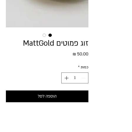
זוג פמוטים MattGold
מחיר
כמות
*
הוספה לסל