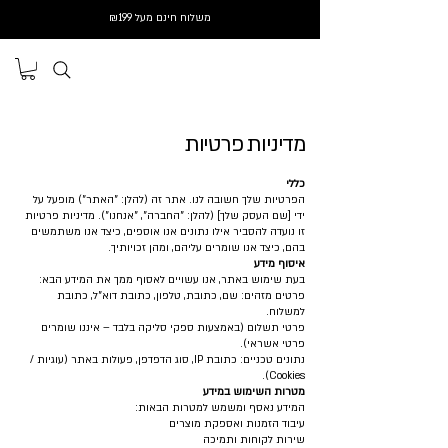
משלוח חינם מעל ₪199
מדיניות פרטיות
כללי
הפרטיות שלך חשובה לנו. אתר זה (להלן: "האתר") מופעל על
ידי [שם העסק שלך] (להלן: "החברה", "אנחנו"). מדיניות פרטיות
זו נועדה להסביר אילו נתונים אנו אוספים, כיצד אנו משתמשים
בהם, כיצד אנו שומרים עליהם, ומהן זכויותיך.
איסוף מידע
בעת שימוש באתר, אנו עשויים לאסוף ממך את המידע הבא:
פרטים מזהים: שם, כתובת, טלפון, כתובת דוא"ל, כתובת
למשלוח.
פרטי תשלום (באמצעות ספקי סליקה בלבד – איננו שומרים
פרטי אשראי).
נתונים טכניים: כתובת IP, סוג הדפדפן, פעולות באתר (עוגיות /
Cookies).
מטרות השימוש במידע
המידע נאסף ומשמש למטרות הבאות:
עיבוד הזמנות ואספקת מוצרים
שירות לקוחות ותמיכה